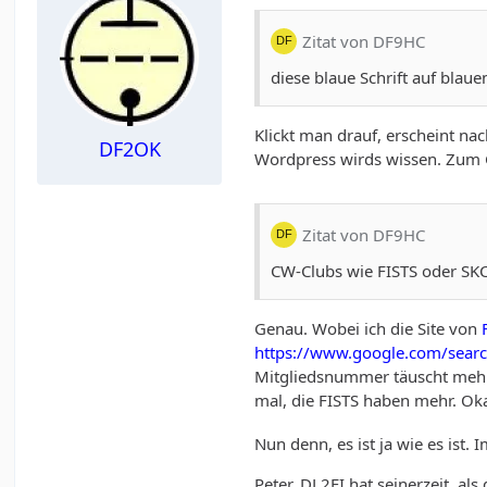
Zitat von DF9HC
diese blaue Schrift auf blau
Klickt man drauf, erscheint na
DF2OK
Wordpress wirds wissen. Zum
Zitat von DF9HC
CW-Clubs wie FISTS oder SKCC
Genau. Wobei ich die Site von
https://www.google.com/searc
Mitgliedsnummer täuscht mehr v
mal, die FISTS haben mehr. Ok
Nun denn, es ist ja wie es ist
Peter, DL2FI hat seinerzeit, a