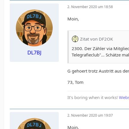
2. November 2020 um 18:58
Moin,
Zitat von DF2OK
2300. Der Zähler via Mitglie
DL7BJ
Telegrafieclub"... Schätze m
G gehoert trotz Austritt aus de
73, Tom
It's boring when it works!
Webs
2. November 2020 um 19:07
Moin,