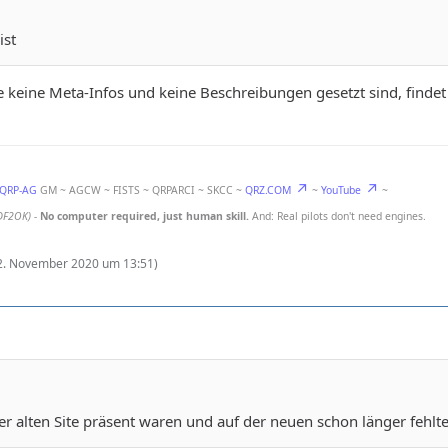
ist
e keine Meta-Infos und keine Beschreibungen gesetzt sind, findet 
-QRP-AG
GM ~ AGCW ~ FISTS ~ QRPARCI ~ SKCC ~
QRZ.COM
~
YouTube
~
DF2OK)
-
No computer required, just human skill.
And: Real pilots don't need engines.
2. November 2020 um 13:51
)
er alten Site präsent waren und auf der neuen schon länger fehlt