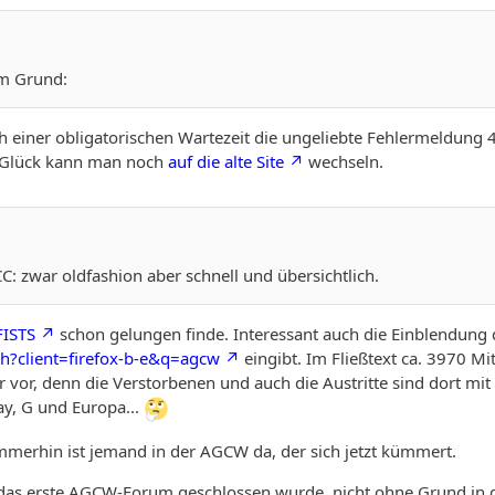
em Grund:
ch einer obligatorischen Wartezeit die ungeliebte Fehlermeldung 4
 Glück kann man noch
auf die alte Site
wechseln.
: zwar oldfashion aber schnell und übersichtlich.
FISTS
schon gelungen finde. Interessant auch die Einblendung
h?client=firefox-b-e&q=agcw
eingibt. Im Fließtext ca. 3970 Mit
or, denn die Verstorbenen und auch die Austritte sind dort mit e
ay, G und Europa...
. Immerhin ist jemand in der AGCW da, der sich jetzt kümmert.
ls das erste AGCW-Forum geschlossen wurde, nicht ohne Grund in d