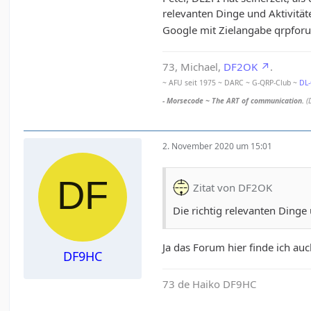
relevanten Dinge und Aktivit
Google mit Zielangabe qrpforum
73, Michael,
DF2OK
.
~ AFU seit 1975 ~ DARC ~ G-QRP-Club ~
DL
- Morsecode ~ The ART of communication.
(
2. November 2020 um 15:01
Zitat von DF2OK
Die richtig relevanten Ding
Ja das Forum hier finde ich a
DF9HC
73 de Haiko DF9HC