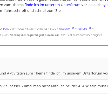
äten zum Thema
finde ich im unserem Unterforum
vor. So auch
QR
 führt sehr oft und schnell zum Ziel.
-QRP-AG
GM ~ AGCW ~ FISTS ~ QRPARCI ~ SKCC ~
QRZ.COM
~
YouTube
~
DF2OK)
-
No computer required, just human skill.
And: Real pilots don't need engines.
e und Aktivitäten zum Thema finde ich im unserem Unterforum vor
uch viel besser. Zumal man nicht Mitglied bei der AGCW sein mus