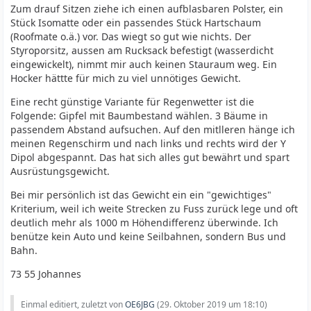
Zum drauf Sitzen ziehe ich einen aufblasbaren Polster, ein
Stück Isomatte oder ein passendes Stück Hartschaum
(Roofmate o.ä.) vor. Das wiegt so gut wie nichts. Der
Styroporsitz, aussen am Rucksack befestigt (wasserdicht
eingewickelt), nimmt mir auch keinen Stauraum weg. Ein
Hocker hättte für mich zu viel unnötiges Gewicht.
Eine recht günstige Variante für Regenwetter ist die
Folgende: Gipfel mit Baumbestand wählen. 3 Bäume in
passendem Abstand aufsuchen. Auf den mitlleren hänge ich
meinen Regenschirm und nach links und rechts wird der Y
Dipol abgespannt. Das hat sich alles gut bewährt und spart
Ausrüstungsgewicht.
Bei mir persönlich ist das Gewicht ein ein "gewichtiges"
Kriterium, weil ich weite Strecken zu Fuss zurück lege und oft
deutlich mehr als 1000 m Höhendifferenz überwinde. Ich
benütze kein Auto und keine Seilbahnen, sondern Bus und
Bahn.
73 55 Johannes
Einmal editiert, zuletzt von
OE6JBG
(
29. Oktober 2019 um 18:10
)