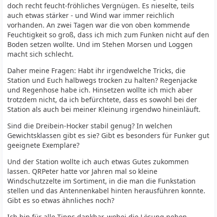
doch recht feucht-fröhliches Vergnügen. Es nieselte, teils
auch etwas stärker - und Wind war immer reichlich
vorhanden. An zwei Tagen war die von oben kommende
Feuchtigkeit so groß, dass ich mich zum Funken nicht auf den
Boden setzen wollte. Und im Stehen Morsen und Loggen
macht sich schlecht.
Daher meine Fragen: Habt ihr irgendwelche Tricks, die
Station und Euch halbwegs trocken zu halten? Regenjacke
und Regenhose habe ich. Hinsetzen wollte ich mich aber
trotzdem nicht, da ich befürchtete, dass es sowohl bei der
Station als auch bei meiner Kleinung irgendwo hineinläuft.
Sind die Dreibein-Hocker stabil genug? In welchen
Gewichtsklassen gibt es sie? Gibt es besonders für Funker gut
geeignete Exemplare?
Und der Station wollte ich auch etwas Gutes zukommen
lassen. QRPeter hatte vor Jahren mal so kleine
Windschutzzelte im Sortiment, in die man die Funkstation
stellen und das Antennenkabel hinten herausführen konnte.
Gibt es so etwas ähnliches noch?
Ich bin für alle Tipps dankbar, wobei die Lösung neben