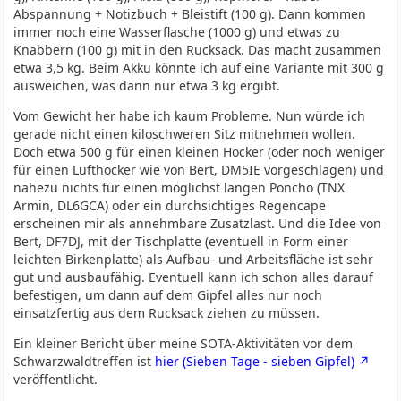
Abspannung + Notizbuch + Bleistift (100 g). Dann kommen
immer noch eine Wasserflasche (1000 g) und etwas zu
Knabbern (100 g) mit in den Rucksack. Das macht zusammen
etwa 3,5 kg. Beim Akku könnte ich auf eine Variante mit 300 g
ausweichen, was dann nur etwa 3 kg ergibt.
Vom Gewicht her habe ich kaum Probleme. Nun würde ich
gerade nicht einen kiloschweren Sitz mitnehmen wollen.
Doch etwa 500 g für einen kleinen Hocker (oder noch weniger
für einen Lufthocker wie von Bert, DM5IE vorgeschlagen) und
nahezu nichts für einen möglichst langen Poncho (TNX
Armin, DL6GCA) oder ein durchsichtiges Regencape
erscheinen mir als annehmbare Zusatzlast. Und die Idee von
Bert, DF7DJ, mit der Tischplatte (eventuell in Form einer
leichten Birkenplatte) als Aufbau- und Arbeitsfläche ist sehr
gut und ausbaufähig. Eventuell kann ich schon alles darauf
befestigen, um dann auf dem Gipfel alles nur noch
einsatzfertig aus dem Rucksack ziehen zu müssen.
Ein kleiner Bericht über meine SOTA-Aktivitäten vor dem
Schwarzwaldtreffen ist
hier (Sieben Tage - sieben Gipfel)
veröffentlicht.