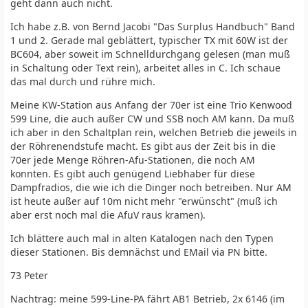
geht dann auch nicht.
Ich habe z.B. von Bernd Jacobi "Das Surplus Handbuch" Band
1 und 2. Gerade mal geblättert, typischer TX mit 60W ist der
BC604, aber soweit im Schnelldurchgang gelesen (man muß
in Schaltung oder Text rein), arbeitet alles in C. Ich schaue
das mal durch und rühre mich.
Meine KW-Station aus Anfang der 70er ist eine Trio Kenwood
599 Line, die auch außer CW und SSB noch AM kann. Da muß
ich aber in den Schaltplan rein, welchen Betrieb die jeweils in
der Röhrenendstufe macht. Es gibt aus der Zeit bis in die
70er jede Menge Röhren-Afu-Stationen, die noch AM
konnten. Es gibt auch genügend Liebhaber für diese
Dampfradios, die wie ich die Dinger noch betreiben. Nur AM
ist heute außer auf 10m nicht mehr "erwünscht" (muß ich
aber erst noch mal die AfuV raus kramen).
Ich blättere auch mal in alten Katalogen nach den Typen
dieser Stationen. Bis demnächst und EMail via PN bitte.
73 Peter
Nachtrag: meine 599-Line-PA fährt AB1 Betrieb, 2x 6146 (im