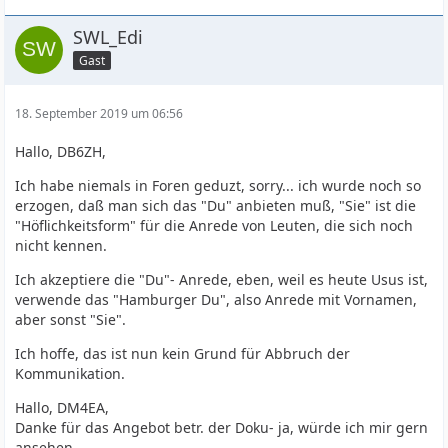
dort eher Verständnis. Zumal ja zumindest schon
SWL_Edi
Fachkenntnis vorhanden ist. Fall die eine Prüfung
verlangen oder Erwarten, daß sollte mit den
Gast
Kenntnissen aber locker laufen können. Die Mehrzahl
der Prüflinge beißt sich an Technik die Zähne aus.
18. September 2019 um 06:56
5E63... nettes Radio. ..... Ist schon bemerkenswert, daß es
so ein Gerät so weit südlich geschafft hat.
Hallo, DB6ZH,
... ja, wir werden unterwandert. 1/3 der Nachbarschaft
Ich habe niemals in Foren geduzt, sorry... ich wurde noch so
sächselt so vor sich hin
.
erzogen, daß man sich das "Du" anbieten muß, "Sie" ist die
"Höflichkeitsform" für die Anrede von Leuten, die sich noch
nicht kennen.
Interessant wäre auch AM- Vorstufenmodulation- wird
Ich akzeptiere die "Du"- Anrede, eben, weil es heute Usus ist,
zwar in der Literatur erwähnt, aber ich fand keine einzige
verwende das "Hamburger Du", also Anrede mit Vornamen,
Schaltung.
aber sonst "Sie".
Das ist auch technisch uninteressant. Die alten
Ich hoffe, das ist nun kein Grund für Abbruch der
"Normalgeräte" hatten bis 100W alles eingebaut, inkl.
Kommunikation.
Modulator. Bei mehr Power kommen seperate PAs, wo
das fertige Signal nur noch verstärkt wird. Bei meiner
Hallo, DM4EA,
Trio Line wird bereits beim Balance-Mischer AM erzeugt,
Danke für das Angebot betr. der Doku- ja, würde ich mir gern
indem der aus der Balance geworfen wird und die
ansehen.