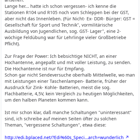
Trägerunterdrückung unterbleibt. In der Treiberstufe
Lange her... hatte ich schon vergessen- ich kenne die
zur PA ist bereits längst das fertige AM-Signal drin. Eine
Stationen R104 und R105 noch vom Schleppen bei der GST,
AM-Anoden-Modulation kann in jeder x-beliebigen Stufe
aber nicht das Innenleben. (Für Nicht- Ex- DDR- Bürger: GST =
gemacht werden.
Gesellschaft für Sport und Technik", vormilitärische
Ausbildung von Jugendlichen, sog. GST- Lager", eine 2-
wöchige Feldübung war für Lehrlinge vieler Großbetriebe
Pflicht).
Zur Frage der Power: Ich bebsichtige NICHT, an einer
Hochantenne, angepaßt und mit voller Leistung, zu senden.
Die Hochantenne ist nur für Empfang.
Schon gar nicht Sendeversuche oberhalb Mittelwelle, wo man
mit Leistungen einer Taschenlampen- Batterie, früher der
Ausdruck für Zink- Kohle- Batterien, meist die sog.
Flachbatterie, 4,5V, kein Vergleich zu heutigen Möglichkeiten,
um den halben Planeten kommen kann.
Ist mir schon klar, daß manche Schaltungen "uninteressant"
sind, ich schreibe auf meinen Seiten öfter zu solchen
Theman, "vergessene Schaltungen", etwa diese:
http://edi.bplaced.net/?Edi%60s_Speci…arch=wunderlich