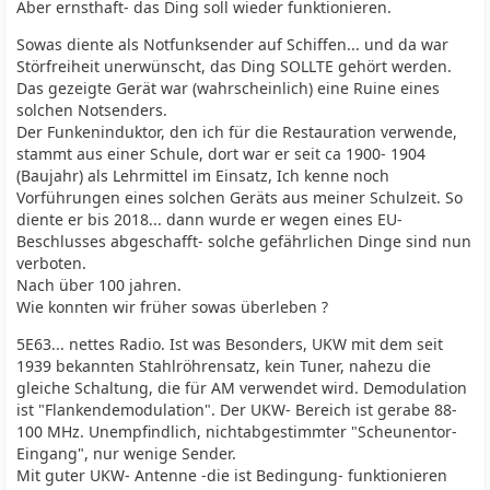
Aber ernsthaft- das Ding soll wieder funktionieren.
Sowas diente als Notfunksender auf Schiffen... und da war
Störfreiheit unerwünscht, das Ding SOLLTE gehört werden.
Das gezeigte Gerät war (wahrscheinlich) eine Ruine eines
solchen Notsenders.
Der Funkeninduktor, den ich für die Restauration verwende,
stammt aus einer Schule, dort war er seit ca 1900- 1904
(Baujahr) als Lehrmittel im Einsatz, Ich kenne noch
Vorführungen eines solchen Geräts aus meiner Schulzeit. So
diente er bis 2018... dann wurde er wegen eines EU-
Beschlusses abgeschafft- solche gefährlichen Dinge sind nun
verboten.
Nach über 100 jahren.
Wie konnten wir früher sowas überleben ?
5E63... nettes Radio. Ist was Besonders, UKW mit dem seit
1939 bekannten Stahlröhrensatz, kein Tuner, nahezu die
gleiche Schaltung, die für AM verwendet wird. Demodulation
ist "Flankendemodulation". Der UKW- Bereich ist gerabe 88-
100 MHz. Unempfindlich, nichtabgestimmter "Scheunentor-
Eingang", nur wenige Sender.
Mit guter UKW- Antenne -die ist Bedingung- funktionieren