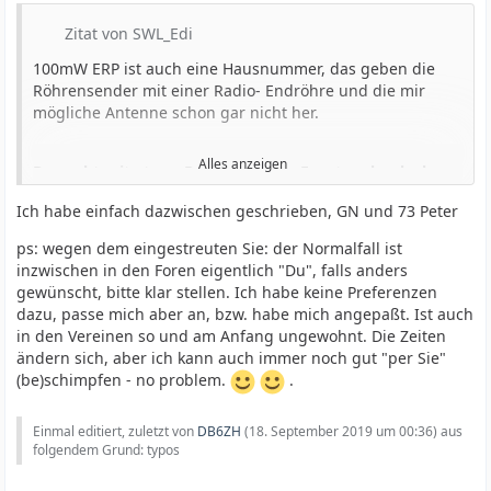
Zitat von SWL_Edi
100mW ERP ist auch eine Hausnummer, das geben die
Röhrensender mit einer Radio- Endröhre und die mir
mögliche Antenne schon gar nicht her.
Alles anzeigen
Das geht mit etwas Draht aus dem Fenster aber locker.
Die damalige AL5 hat ~3W HF auf die Antenne
Ich habe einfach dazwischen geschrieben, GN und 73 Peter
eingespeist (nach dem PI-Filter), da werden schon noch
100mW davon raus gegangen sein.
ps: wegen dem eingestreuten Sie: der Normalfall ist
inzwischen in den Foren eigentlich "Du", falls anders
Sie haben recht, bei der BNetzA fragen wäre eine
gewünscht, bitte klar stellen. Ich habe keine Preferenzen
Möglichkeit.
dazu, passe mich aber an, bzw. habe mich angepaßt. Ist auch
in den Vereinen so und am Anfang ungewohnt. Die Zeiten
Mit Afu hat das allerdings rein gar nichts zu tun-
ändern sich, aber ich kann auch immer noch gut "per Sie"
Aussendungen auf MW/LW, normales AM, geschweige
(be)schimpfen - no problem.
.
denn mit höherer Bandbreite... ich sehe da gar keine
Chance, das überhaupt jemals genehmigt einschalten zu
dürfen.
Einmal editiert, zuletzt von
DB6ZH
(
18. September 2019 um 00:36
) aus
folgendem Grund: typos
Ich habe ja Amateurfunk-Abteilung dazu geschrieben.
Da Amateurfunk experimentell funktioniert, hat man