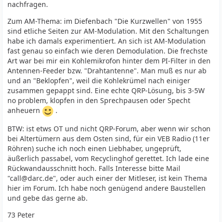
nachfragen.
Zum AM-Thema: im Diefenbach "Die Kurzwellen" von 1955
sind etliche Seiten zur AM-Modulation. Mit den Schaltungen
habe ich damals experimentiert. An sich ist AM-Modulation
fast genau so einfach wie deren Demodulation. Die frechste
Art war bei mir ein Kohlemikrofon hinter dem PI-Filter in den
Antennen-Feeder bzw. "Drahtantenne". Man muß es nur ab
und an "Beklopfen", weil die Kohlekrümel nach einiger
zusammen gepappt sind. Eine echte QRP-Lösung, bis 3-5W
no problem, klopfen in den Sprechpausen oder Specht
anheuern
.
BTW: ist etws OT und nicht QRP-Forum, aber wenn wir schon
bei Altertümern aus dem Osten sind, für ein VEB Radio (11er
Röhren) suche ich noch einen Liebhaber, ungeprüft,
äußerlich passabel, vom Recyclinghof gerettet. Ich lade eine
Rückwandausschnitt hoch. Falls Interesse bitte Mail
"call@darc.de", oder auch einer der Mitleser, ist kein Thema
hier im Forum. Ich habe noch genügend andere Baustellen
und gebe das gerne ab.
73 Peter