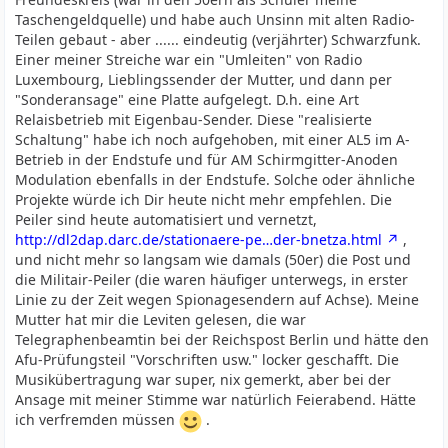
Taschengeldquelle) und habe auch Unsinn mit alten Radio-
Teilen gebaut - aber ...... eindeutig (verjährter) Schwarzfunk.
Einer meiner Streiche war ein "Umleiten" von Radio
Luxembourg, Lieblingssender der Mutter, und dann per
"Sonderansage" eine Platte aufgelegt. D.h. eine Art
Relaisbetrieb mit Eigenbau-Sender. Diese "realisierte
Schaltung" habe ich noch aufgehoben, mit einer AL5 im A-
Betrieb in der Endstufe und für AM Schirmgitter-Anoden
Modulation ebenfalls in der Endstufe. Solche oder ähnliche
Projekte würde ich Dir heute nicht mehr empfehlen. Die
Peiler sind heute automatisiert und vernetzt,
http://dl2dap.darc.de/stationaere-pe…der-bnetza.html
,
und nicht mehr so langsam wie damals (50er) die Post und
die Militair-Peiler (die waren häufiger unterwegs, in erster
Linie zu der Zeit wegen Spionagesendern auf Achse). Meine
Mutter hat mir die Leviten gelesen, die war
Telegraphenbeamtin bei der Reichspost Berlin und hätte den
Afu-Prüfungsteil "Vorschriften usw." locker geschafft. Die
Musikübertragung war super, nix gemerkt, aber bei der
Ansage mit meiner Stimme war natürlich Feierabend. Hätte
ich verfremden müssen
.