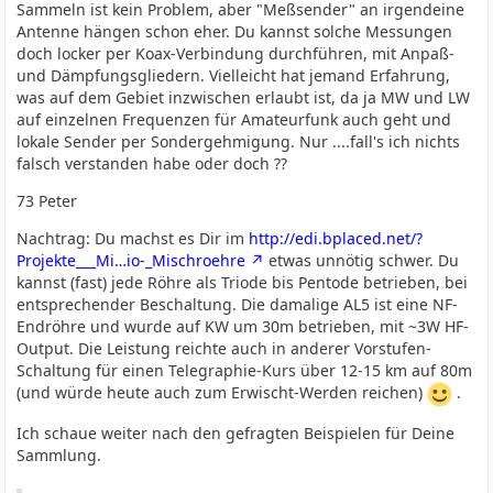
Sammeln ist kein Problem, aber "Meßsender" an irgendeine
Antenne hängen schon eher. Du kannst solche Messungen
doch locker per Koax-Verbindung durchführen, mit Anpaß-
und Dämpfungsgliedern. Vielleicht hat jemand Erfahrung,
was auf dem Gebiet inzwischen erlaubt ist, da ja MW und LW
auf einzelnen Frequenzen für Amateurfunk auch geht und
lokale Sender per Sondergehmigung. Nur ....fall's ich nichts
falsch verstanden habe oder doch ??
73 Peter
Nachtrag: Du machst es Dir im
http://edi.bplaced.net/?
Projekte___Mi…io-_Mischroehre
etwas unnötig schwer. Du
kannst (fast) jede Röhre als Triode bis Pentode betrieben, bei
entsprechender Beschaltung. Die damalige AL5 ist eine NF-
Endröhre und wurde auf KW um 30m betrieben, mit ~3W HF-
Output. Die Leistung reichte auch in anderer Vorstufen-
Schaltung für einen Telegraphie-Kurs über 12-15 km auf 80m
(und würde heute auch zum Erwischt-Werden reichen)
.
Ich schaue weiter nach den gefragten Beispielen für Deine
Sammlung.