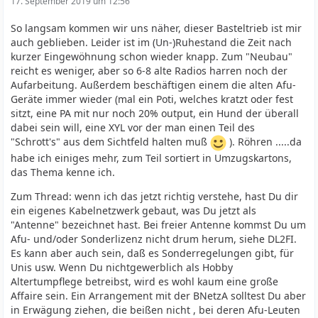
17. September 2019 um 12:56
So langsam kommen wir uns näher, dieser Basteltrieb ist mir
auch geblieben. Leider ist im (Un-)Ruhestand die Zeit nach
kurzer Eingewöhnung schon wieder knapp. Zum "Neubau"
reicht es weniger, aber so 6-8 alte Radios harren noch der
Aufarbeitung. Außerdem beschäftigen einem die alten Afu-
Geräte immer wieder (mal ein Poti, welches kratzt oder fest
sitzt, eine PA mit nur noch 20% output, ein Hund der überall
dabei sein will, eine XYL vor der man einen Teil des
"Schrott's" aus dem Sichtfeld halten muß
). Röhren .....da
habe ich einiges mehr, zum Teil sortiert in Umzugskartons,
das Thema kenne ich.
Zum Thread: wenn ich das jetzt richtig verstehe, hast Du dir
ein eigenes Kabelnetzwerk gebaut, was Du jetzt als
"Antenne" bezeichnet hast. Bei freier Antenne kommst Du um
Afu- und/oder Sonderlizenz nicht drum herum, siehe DL2FI.
Es kann aber auch sein, daß es Sonderregelungen gibt, für
Unis usw. Wenn Du nichtgewerblich als Hobby
Altertumpflege betreibst, wird es wohl kaum eine große
Affaire sein. Ein Arrangement mit der BNetzA solltest Du aber
in Erwägung ziehen, die beißen nicht , bei deren Afu-Leuten