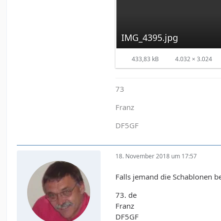
IMG_4395.jpg
433,83 kB
4.032 × 3.024
73
Franz
DF5GF
18. November 2018 um 17:57
Falls jemand die Schablonen be
73. de
Franz
DF5GF