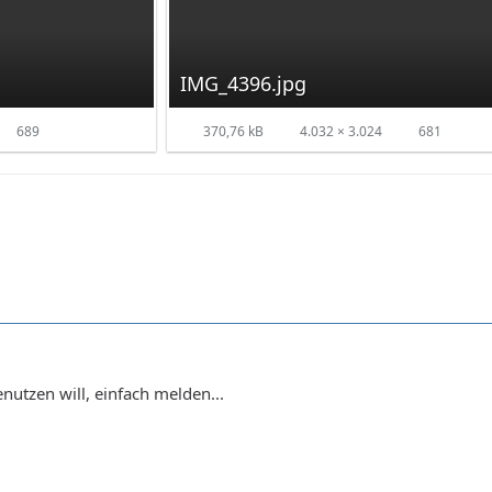
IMG_4396.jpg
689
370,76 kB
4.032 × 3.024
681
nutzen will, einfach melden...