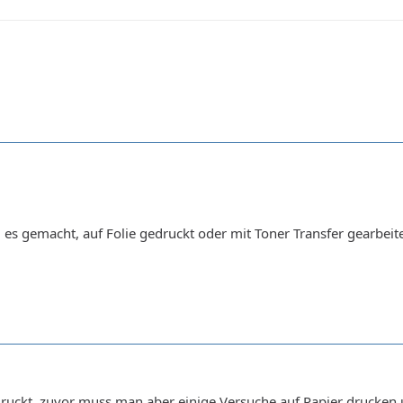
u es gemacht, auf Folie gedruckt oder mit Toner Transfer gearbeit
edruckt, zuvor muss man aber einige Versuche auf Papier drucke