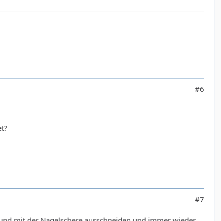
#6
et?
#7
n und mit der Nagelschere ausschneiden und immer wieder