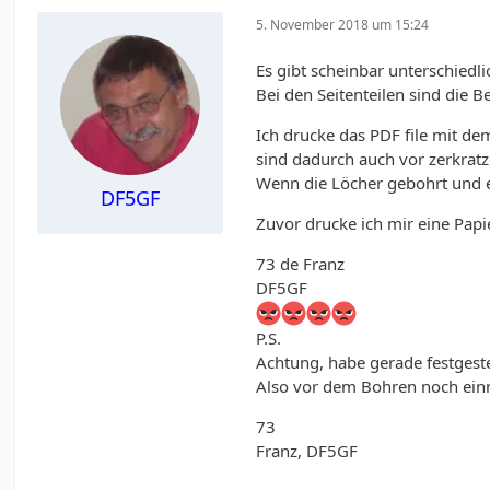
5. November 2018 um 15:24
Es gibt scheinbar unterschiedl
Bei den Seitenteilen sind die 
Ich drucke das PDF file mit de
sind dadurch auch vor zerkratz
Wenn die Löcher gebohrt und e
DF5GF
Zuvor drucke ich mir eine Papi
73 de Franz
DF5GF
P.S.
Achtung, habe gerade festgestel
Also vor dem Bohren noch einm
73
Franz, DF5GF