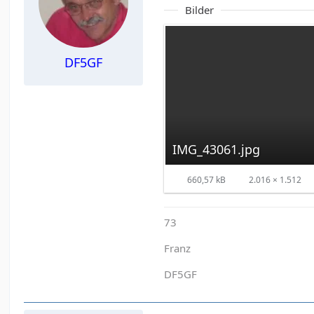
Bilder
DF5GF
IMG_43061.jpg
660,57 kB
2.016 × 1.512
73
Franz
DF5GF