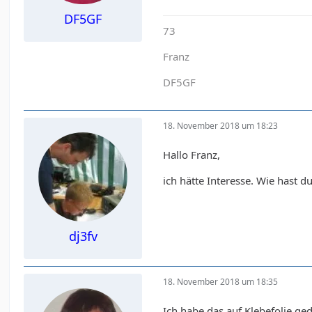
DF5GF
73
Franz
DF5GF
18. November 2018 um 18:23
Hallo Franz,
ich hätte Interesse. Wie hast d
dj3fv
18. November 2018 um 18:35
Ich habe das auf Klebefolie g