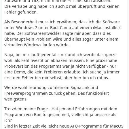
Software und TRX, nicht mal die PTT läßt sich auslösen.
Die Verkabelung habe ich auch x mal überprüft und keinen
Fehler gefunden.
Als Besonderheit muss ich erwähnen, dass ich die Software
unter Windows 7 unter Boot Camp auf einem iMac installiert
habe. Der Softwareentwickler sagte mir aber, dass dies
überhaupt kein Problem wäre und alles sogar unter einem
virtuellen Windows laufen würde.
Naja, bei mir läuft jedenfalls nix und ich werde das ganze
wohl als Fehlinvestition abhaken müssen. Eine praxisnahe
Probeversion des Programms war ja nicht verfügbar - nur
eine Demo, die kein Probieren erlaubte. Ich suche ja immer
erst den Fehler bei mir selbst, aber hier bin ich ratlos.
Werde wohl reumütig zu meinem SignaLink und
Freewareprogrammen zurück gehen. Das funktioniert
wenigstens.
Trotzdem meine Frage - Hat jemand Erfahrungen mit dem
Programm von Bonito gesammelt, vielleicht ja bessere als
ich?
Sind in letzter Zeit vielleicht neue AFU-Programme für MacOS