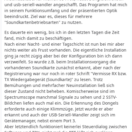
und usb-seriell-wandler angeschafft. Das Programm hat mich
in seinem Funktionsumfang und der präsentierten Optik
beeindruckt. Ziel war es, dieses für mehrere
"Soundkartenbetriebsarten" zu nutzen.
Es dauerte ein wenig, bis ich in den letzten Tagen die Zeit
fand, mich damit zu beschäftigen.
Nach einer Nacht- und einer Tagschicht ist nun bei mir aber
nichts weiter als Frust vorhanden. Die eigentliche Installation
ging ja recht zügig aber bei der Konfiguration bin ich dann
verzweifelt. So wurde z.B. beim Installationsvorgang die
vorhandenen Soundkarte zunächst erkannt, aber nach der
Registrierung war nur noch in roter Schrift "Vermisse RX bzw.
TX Wiedergabegerät (Soundkarte)" zu lesen. Trotz
Bemühungen und mehrfacher Neuinstallation ließ sich
dieser Zustand nicht beheben. Komischerweise sind im
Spectrumscope manchmal Signale zu sehen und 2 SSTV-
Bildchen liefen auch mal ein. Die Erkennung des Dongels
erforderte auch einige Klimmzüge. Jetzt wurde er aber
erkannt und auch der USB-Seriell-Wandler zeigt sich im
Gerätemanager, nebst einem Port 3.
Aber letztendlich funktioniert keinerlei Steuerdialog zwischen