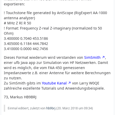
exportieren:
! Touchstone file generated by AntScope (RigExpert AA-1000
antenna analyzer)
# MHz Z RI R 50
! Format: Frequency Z-real Z-imaginary (normalized to 50
Ohm)
3.400000 0.7040 453.5186
3.405000 6.1184 444.7842
3.410000 0.0000 442.7456
Dieses Format wiederum wird verstanden von
SimSmith
,
einer ufb Java app zur Simulation von HF Netzwerken. Damit
wird es möglich, die vom FAA-450 gemessenen
Impedanzwerte z.B. einer Antenne für weitere Berechnungen
zu nutzen.
Zu SimSmith gibts im
Youtube Kanal
von Larry W0QE
zahlreiche exzellente Tutorials und Anwendungsbeispiele.
73, Markus HB9BRJ
Einmal editiert, zuletzt von
hb9brj
(
20. März 2018 um 09:34
)