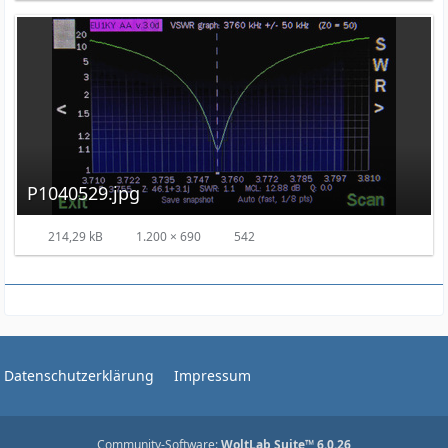
P1040529.jpg
214,29 kB
1.200 × 690
542
Datenschutzerklärung
Impressum
Community-Software:
WoltLab Suite™ 6.0.26