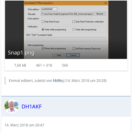
Snap1.png
7,66 kB
461 × 318
566
Einmal editiert, zuletzt von
hb9brj
(
14. März 2018 um 20:28
)
DH1AKF
14. März 2018 um 20:47