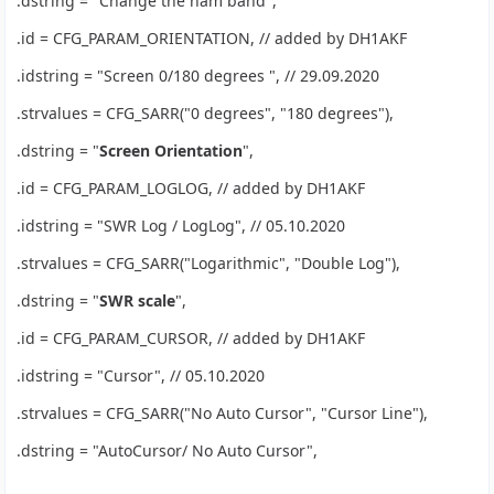
.dstring = "Change the ham band",
.id = CFG_PARAM_ORIENTATION, // added by DH1AKF
.idstring = "Screen 0/180 degrees ", // 29.09.2020
.strvalues = CFG_SARR("0 degrees", "180 degrees"),
.dstring = "
Screen Orientation
",
.id = CFG_PARAM_LOGLOG, // added by DH1AKF
.idstring = "SWR Log / LogLog", // 05.10.2020
.strvalues = CFG_SARR("Logarithmic", "Double Log"),
.dstring = "
SWR scale
",
.id = CFG_PARAM_CURSOR, // added by DH1AKF
.idstring = "Cursor", // 05.10.2020
.strvalues = CFG_SARR("No Auto Cursor", "Cursor Line"),
.dstring = "AutoCursor/ No Auto Cursor",