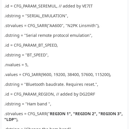
.id = CFG_PARAM_SEREMUL, // added by VE7IT
.idstring = "SERIAL_EMULATION",
.strvalues = CFG_SARR("AA600", "N2PK Linsmith"),
.dstring = "Serial remote protocol emulation",
.id = CFG_PARAM_BT_SPEED,
.idstring = "BT_SPEED",
.nvalues = 5,
.values = CFG_IARR(9600, 19200, 38400, 57600, 115200),
.dstring = "Bluetooth baudrate. Requires reset.",
.id = CFG_PARAM_REGION, // added by DG2DRF
.idstring = "Ham band ",
.strvalues = CFG_SARR("
REGION 1", "REGION 2", "REGION 3",
"LDP"
),