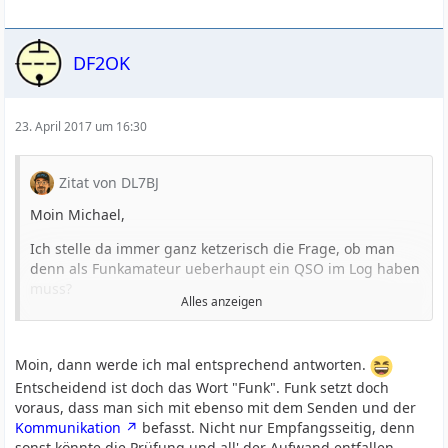
DF2OK
23. April 2017 um 16:30
Zitat von DL7BJ
Moin Michael,
Ich stelle da immer ganz ketzerisch die Frage, ob man
denn als Funkamateur ueberhaupt ein QSO im Log haben
muss?
Alles anzeigen
Zitat:
"Amateurfunkdienst ein Funkdienst, der von
Moin, dann werde ich mal entsprechend antworten.
Funkamateuren untereinander, zu experimentellen
Entscheidend ist doch das Wort "Funk". Funk setzt doch
und technisch-wissenschaftlichen Studien, zur eigenen
voraus, dass man sich mit ebenso mit dem Senden und der
Weiterbildung, zur Völkerverständigung
Kommunikation
befasst. Nicht nur Empfangsseitig, denn
und zur Unterstützung von Hilfsaktionen in Not- und
sonst könnte die Prüfung und all' der Aufwand entfallen.