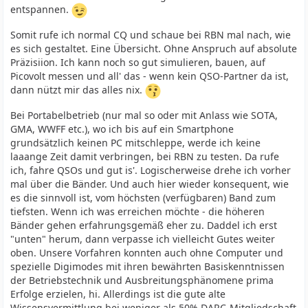
entspannen.
Somit rufe ich normal CQ und schaue bei RBN mal nach, wie
es sich gestaltet. Eine Übersicht. Ohne Anspruch auf absolute
Präzisiion. Ich kann noch so gut simulieren, bauen, auf
Picovolt messen und all' das - wenn kein QSO-Partner da ist,
dann nützt mir das alles nix.
Bei Portabelbetrieb (nur mal so oder mit Anlass wie SOTA,
GMA, WWFF etc.), wo ich bis auf ein Smartphone
grundsätzlich keinen PC mitschleppe, werde ich keine
laaange Zeit damit verbringen, bei RBN zu testen. Da rufe
ich, fahre QSOs und gut is'. Logischerweise drehe ich vorher
mal über die Bänder. Und auch hier wieder konsequent, wie
es die sinnvoll ist, vom höchsten (verfügbaren) Band zum
tiefsten. Wenn ich was erreichen möchte - die höheren
Bänder gehen erfahrungsgemäß eher zu. Daddel ich erst
"unten" herum, dann verpasse ich vielleicht Gutes weiter
oben. Unsere Vorfahren konnten auch ohne Computer und
spezielle Digimodes mit ihren bewährten Basiskenntnissen
der Betriebstechnik und Ausbreitungsphänomene prima
Erfolge erzielen, hi. Allerdings ist die gute alte
Wissensvermittlung bei weniger als 50% DARC-Mitgliedschaft