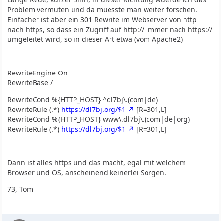
Problem vermuten und da muesste man weiter forschen.
Einfacher ist aber ein 301 Rewrite im Webserver von http
nach https, so dass ein Zugriff auf http:// immer nach https://
umgeleitet wird, so in dieser Art etwa (vom Apache2)
RewriteEngine On
RewriteBase /
RewriteCond %{HTTP_HOST} ^dl7bj\.(com|de)
RewriteRule (.*)
https://dl7bj.org/$1
[R=301,L]
RewriteCond %{HTTP_HOST} www\.dl7bj\.(com|de|org)
RewriteRule (.*)
https://dl7bj.org/$1
[R=301,L]
Dann ist alles https und das macht, egal mit welchem
Browser und OS, anscheinend keinerlei Sorgen.
73, Tom