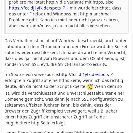
probiere mal statt http:// die Variante mit https, also
https://foc.dj1yfk.de/spots
- mir wurde berichtet, dass
das unter Firefox und Windows mit http manchmal
Probleme gibt. Kann ich mir leider nicht ganz erklären,
aber man kann/muss ja auch nicht alles verstehen.
Das Verhalten ist nicht auf Windows beschraenkt, auch unter
Lubuntu mit dem Chromium und dem Firefox wird der Socket
sofort wieder geschlossen. Ich habe da auch einen Verdacht,
dass dies gar nicht vom Browser und dem OS abhaengig ist,
sondern vom SSL, evtl. die Strict-Transport-Security.
Im Source von view-source:
http://foc.dj1yfk.de/spots
erfolgt ein Zugriff auf eine https Seite, wenn ich das richtig
deute. Bin da nicht so der Script Experte
Wenn dem so
ist, wird da verschluesselt und unverschluesselt unter einer
Domaene gemischt, was dann je nach SSL Konfiguration zu
seltsamen Effekten fuehren kann, bis dahin, dass der
Browser den Zugriff komplett verweigert, weil z.B. ueber
einen https Zugriff ein unsicherer Zugriff auf eine
eingebettete http Seite erfolgt.
Lange Rede, kurzer Sinn, in dieser Richtung wuerde ich das