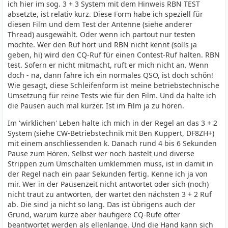
ich hier im sog. 3 + 3 System mit dem Hinweis RBN TEST
absetzte, ist relativ kurz. Diese Form habe ich speziell für
diesen Film und dem Test der Antenne (siehe anderer
Thread) ausgewählt. Oder wenn ich partout nur testen
möchte. Wer den Ruf hört und RBN nicht kennt (solls ja
geben, hi) wird den CQ-Ruf für einen Contest-Ruf halten. RBN
test. Sofern er nicht mitmacht, ruft er mich nicht an. Wenn
doch - na, dann fahre ich ein normales QSO, ist doch schön!
Wie gesagt, diese Schleifenform ist meine betriebstechnische
Umsetzung für reine Tests wie für den Film. Und da halte ich
die Pausen auch mal kürzer. Ist im Film ja zu hören.
Im 'wirklichen' Leben halte ich mich in der Regel an das 3 + 2
System (siehe CW-Betriebstechnik mit Ben Kuppert, DF8ZH+)
mit einem anschliessenden k. Danach rund 4 bis 6 Sekunden
Pause zum Hören. Selbst wer noch bastelt und diverse
Strippen zum Umschalten umklemmen muss, ist in damit in
der Regel nach ein paar Sekunden fertig. Kenne ich ja von
mir. Wer in der Pausenzeit nicht antwortet oder sich (noch)
nicht traut zu antworten, der wartet den nächsten 3 + 2 Ruf
ab. Die sind ja nicht so lang. Das ist übrigens auch der
Grund, warum kurze aber häufigere CQ-Rufe öfter
beantwortet werden als ellenlange. Und die Hand kann sich