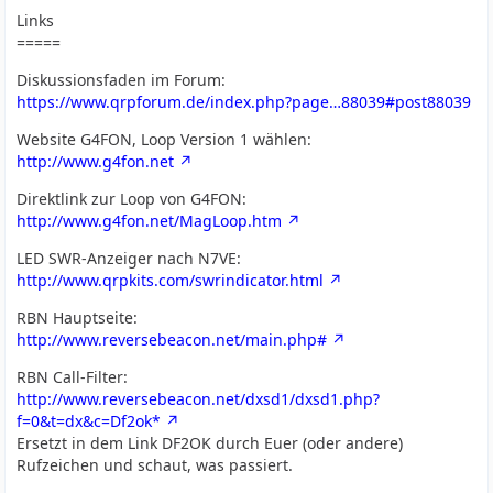
Links
=====
Diskussionsfaden im Forum:
https://www.qrpforum.de/index.php?page…88039#post88039
Website G4FON, Loop Version 1 wählen:
http://www.g4fon.net
Direktlink zur Loop von G4FON:
http://www.g4fon.net/MagLoop.htm
LED SWR-Anzeiger nach N7VE:
http://www.qrpkits.com/swrindicator.html
RBN Hauptseite:
http://www.reversebeacon.net/main.php#
RBN Call-Filter:
http://www.reversebeacon.net/dxsd1/dxsd1.php?
f=0&t=dx&c=Df2ok*
Ersetzt in dem Link DF2OK durch Euer (oder andere)
Rufzeichen und schaut, was passiert.