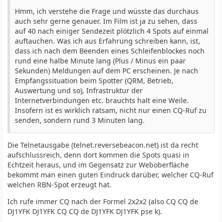
Hmm, ich verstehe die Frage und wüsste das durchaus
auch sehr gerne genauer. Im Film ist ja zu sehen, dass
auf 40 nach einiger Sendezeit plötzlich 4 Spots auf einmal
auftauchen. Was ich aus Erfahrung schreiben kann, ist,
dass ich nach dem Beenden eines Schleifenblockes noch
rund eine halbe Minute lang (Plus / Minus ein paar
Sekunden) Meldungen auf dem PC erscheinen. Je nach
Empfangssituation beim Spotter (QRM, Betrieb,
Auswertung und so), Infrastruktur der
Internetverbindungen etc. brauchts halt eine Weile.
Insofern ist es wirklich ratsam, nicht nur einen CQ-Ruf zu
senden, sondern rund 3 Minuten lang.
Die Telnetausgabe (telnet.reversebeacon.net) ist da recht
aufschlussreich, denn dort kommen die Spots quasi in
Echtzeit heraus, und im Gegensatz zur Weboberfläche
bekommt man einen guten Eindruck darüber, welcher CQ-Ruf
welchen RBN-Spot erzeugt hat.
Ich rufe immer CQ nach der Formel 2x2x2 (also CQ CQ de
DJ1YFK DJ1YFK CQ CQ de DJ1YFK DJ1YFK pse k).