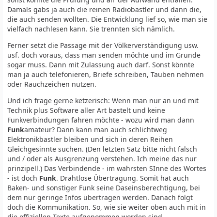
Katastrophenfällen wahrgenommen wird"
Damals gabs ja auch die reinen Radiobastler und dann die,
die auch senden wollten. Die Entwicklung lief so, wie man sie
Fuer die Weiterbildung, technisch-wissenschaftliche
vielfach nachlesen kann. Sie trennten sich nämlich.
Studien und Experimente mit Sendern, die durch den
Amateurfunkdienst legalisiert sind, muss man doch nicht
Ferner setzt die Passage mit der Völkerverständigung usw.
zwingend ein QSO fuehren
usf. doch voraus, dass man senden möchte und im Grunde
sogar muss. Dann mit Zulassung auch darf. Sonst könnte
73, Tom
man ja auch telefonieren, Briefe schreiben, Tauben nehmen
oder Rauchzeichen nutzen.
Und ich frage gerne ketzerisch: Wenn man nur an und mit
Technik plus Software aller Art bastelt und keine
Funkverbindungen fahren möchte - wozu wird man dann
Funk
amateur? Dann kann man auch schlichtweg
Elektronikbastler bleiben und sich in deren Reihen
Gleichgesinnte suchen. (Den letzten Satz bitte nicht falsch
und / oder als Ausgrenzung verstehen. Ich meine das nur
prinzipell.) Das Verbindende - im wahrsten SInne des Wortes
- ist doch
Funk
. Drahtlose Übertragung. Somit hat auch
Baken- und sonstiger Funk seine Daseinsberechtigung, bei
dem nur geringe Infos übertragen werden. Danach folgt
doch die Kommunikation. So, wie sie weiter oben auch mit in
die offiziellen Texte aufgenommen worden sind.