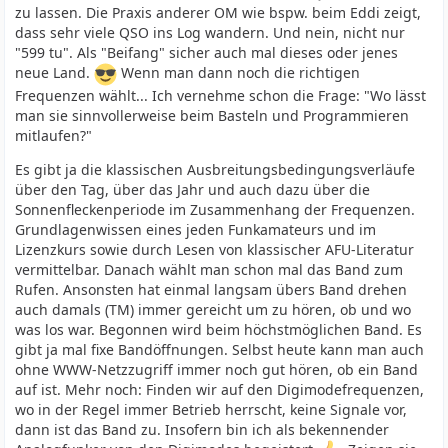
zu lassen. Die Praxis anderer OM wie bspw. beim Eddi zeigt,
dass sehr viele QSO ins Log wandern. Und nein, nicht nur
"599 tu". Als "Beifang" sicher auch mal dieses oder jenes
neue Land.
Wenn man dann noch die richtigen
Frequenzen wählt... Ich vernehme schon die Frage: "Wo lässt
man sie sinnvollerweise beim Basteln und Programmieren
mitlaufen?"
Es gibt ja die klassischen Ausbreitungsbedingungsverläufe
über den Tag, über das Jahr und auch dazu über die
Sonnenfleckenperiode im Zusammenhang der Frequenzen.
Grundlagenwissen eines jeden Funkamateurs und im
Lizenzkurs sowie durch Lesen von klassischer AFU-Literatur
vermittelbar. Danach wählt man schon mal das Band zum
Rufen. Ansonsten hat einmal langsam übers Band drehen
auch damals (TM) immer gereicht um zu hören, ob und wo
was los war. Begonnen wird beim höchstmöglichen Band. Es
gibt ja mal fixe Bandöffnungen. Selbst heute kann man auch
ohne WWW-Netzzugriff immer noch gut hören, ob ein Band
auf ist. Mehr noch: Finden wir auf den Digimodefrequenzen,
wo in der Regel immer Betrieb herrscht, keine Signale vor,
dann ist das Band zu. Insofern bin ich als bekennender