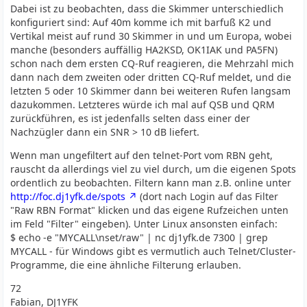
Dabei ist zu beobachten, dass die Skimmer unterschiedlich
konfiguriert sind: Auf 40m komme ich mit barfuß K2 und
Vertikal meist auf rund 30 Skimmer in und um Europa, wobei
manche (besonders auffällig HA2KSD, OK1IAK und PA5FN)
schon nach dem ersten CQ-Ruf reagieren, die Mehrzahl mich
dann nach dem zweiten oder dritten CQ-Ruf meldet, und die
letzten 5 oder 10 Skimmer dann bei weiteren Rufen langsam
dazukommen. Letzteres würde ich mal auf QSB und QRM
zurückführen, es ist jedenfalls selten dass einer der
Nachzügler dann ein SNR > 10 dB liefert.
Wenn man ungefiltert auf den telnet-Port vom RBN geht,
rauscht da allerdings viel zu viel durch, um die eigenen Spots
ordentlich zu beobachten. Filtern kann man z.B. online unter
http://foc.dj1yfk.de/spots
(dort nach Login auf das Filter
"Raw RBN Format" klicken und das eigene Rufzeichen unten
im Feld "Filter" eingeben). Unter Linux ansonsten einfach:
$ echo -e "MYCALL\nset/raw" | nc dj1yfk.de 7300 | grep
MYCALL - für Windows gibt es vermutlich auch Telnet/Cluster-
Programme, die eine ähnliche Filterung erlauben.
72
Fabian, DJ1YFK