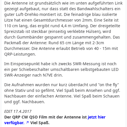
Die Antenne ist grundsätzlich wie im unten aufgeführten Link
gezeigt aufgebaut, nur dass statt des Bandwahlschalters ein
guter Luft-Drehko montiert ist. Die feinadrige blau isolierte
Litze hat einen Gesamtdurchmesser von 2mm. Eine Seite ist
110 cm lang, das ergibt rund 4,4 m Umfang. Der dreigeteilte
Spreizstab ist steckbar (einseitig verklebte Hülsen), wird
durch Gummbänder gespannt und zusammengehalten. Das
Packmaß der Antenne: Rund 65 cm Länge mit 2-3cm
Durchmesser. Die Antenne erlaubt Betrieb von 40 - 15m mit
QRP-Leistungen.
Im Einspeisepunkt habe ich zwecks SWR-Messung ist noch
ein per Schiebeschalter umschaltbaren selbstgebauten LED
SWR-Anzeiger nach N7VE drin.
Die Aufnahmen wurden nur kurz überdacht und "on the fly"
ohne Stativ und so gefilmt. Viel Spaß beim Ansehen und ggf.
Nachbauen der einfachen Antenne. Viel Spaß beim Schauen
und ggf. Nachbauen.
EDIT 17.4.2017
Der QRP CW QSO Film mit der Antenne ist
jetzt hier
verfügbar.
Viel Spaß.