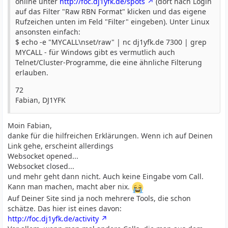
online unter
http://foc.dj1yfk.de/spots
(dort nach Login
auf das Filter "Raw RBN Format" klicken und das eigene
Rufzeichen unten im Feld "Filter" eingeben). Unter Linux
ansonsten einfach:
$ echo -e "MYCALL\nset/raw" | nc dj1yfk.de 7300 | grep
MYCALL - für Windows gibt es vermutlich auch
Telnet/Cluster-Programme, die eine ähnliche Filterung
erlauben.
72
Fabian, DJ1YFK
Moin Fabian,
danke für die hilfreichen Erklärungen. Wenn ich auf Deinen
Link gehe, erscheint allerdings
Websocket opened...
Websocket closed...
und mehr geht dann nicht. Auch keine Eingabe vom Call.
Kann man machen, macht aber nix.
Auf Deiner Site sind ja noch mehrere Tools, die schon
schätze. Das hier ist eines davon:
http://foc.dj1yfk.de/activity