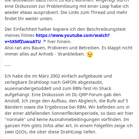
eine Diskussion zur Problemlösung mit einer Loop habe ich
wieder etwas ausprobiert. Die Links zum Thread und mehr
findet Ihr weiter unten.
Der Einfachheit halber kopiere ich den Beschreibungstext
meines Filmes
https://www.youtube.com/watch?
v=SKMfZuwuATU
hier hinein.
Also ran ans Bauen, Probieren und Betreiben. Es klappt nicht
immer alles auf Anhieb - 'dranbleiben.
----
Ich habe die im März 2002 einfach aufgebaute und
zerlegbare Drahtloop nach G4FON abgestaubt,
auseinandergetüddelt und zum RBN-Test im Shack
aufgehängt. Eine Diskussion im DL-QRP-Forum gab den
Anstoß. Ich zeige den Aufbau, den Abgleich, die Rufe auf 5
Bändern sowie die Ergebnisse bei RBN. Wir befinden uns in
der einer abfallenden Sonnenfleckenperiode, so dass wir hier
"normale" und keine Ausnahmebedingungen vorfinden. Im
ganzen Film gibts Infos aller Art. In einem Folgefilm zeige ich
zwei QSOs, die über diese DrahtLoop liefen.